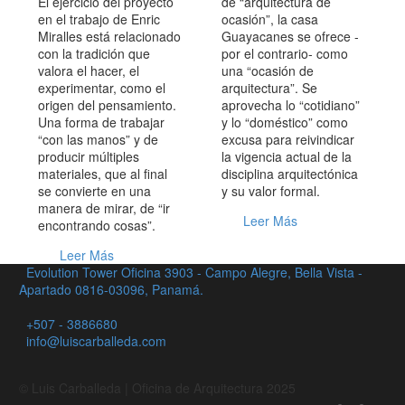
El ejercicio del proyecto
de “arquitectura de
en el trabajo de Enric
ocasión”, la casa
Miralles está relacionado
Guayacanes se ofrece -
con la tradición que
por el contrario- como
valora el hacer, el
una “ocasión de
experimentar, como el
arquitectura”. Se
origen del pensamiento.
aprovecha lo “cotidiano”
Una forma de trabajar
y lo “doméstico” como
“con las manos” y de
excusa para reivindicar
producir múltiples
la vigencia actual de la
materiales, que al final
disciplina arquitectónica
se convierte en una
y su valor formal.
manera de mirar, de “ir
Leer Más
encontrando cosas”.
Leer Más
Evolution Tower Oficina 3903 - Campo Alegre, Bella Vista -
Apartado 0816-03096, Panamá.
+507 - 3886680
info@luiscarballeda.com
© Luis Carballeda | Oficina de Arquitectura 2025