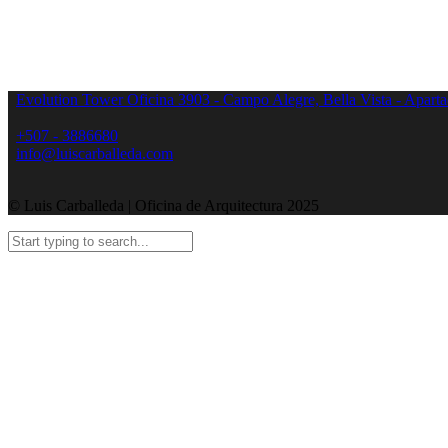
Evolution Tower Oficina 3903 - Campo Alegre, Bella Vista - Apar
+507 - 3886680
info@luiscarballeda.com
© Luis Carballeda | Oficina de Arquitectura 2025