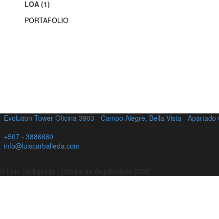
LOA (1)
PORTAFOLIO
Evolution Tower Oficina 3903 - Campo Alegre, Bella Vista - Apartad
+507 - 3886680
info@luiscarballeda.com
© Luis Carballeda | Oficina de Arquitectura 2025