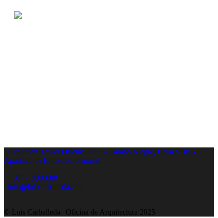
Evolution Tower Oficina 3903 - Campo Alegre, Bella Vista -
Apartado 0816-03096, Panamá.
+507 - 3886680
info@luiscarballeda.com
© Luis Carballeda | Oficina de Arquitectura 2025