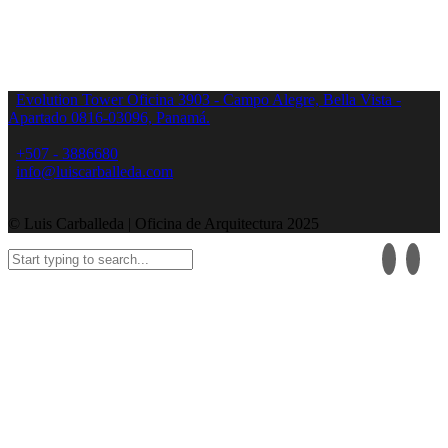
Evolution Tower Oficina 3903 - Campo Alegre, Bella Vista -
Apartado 0816-03096, Panamá.
+507 - 3886680
info@luiscarballeda.com
© Luis Carballeda | Oficina de Arquitectura 2025