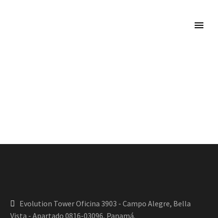
Evolution Tower Oficina 3903 - Campo Alegre, Bella
Vista - Apartado 0816-03096, Panamá.