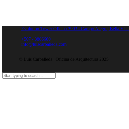
Evolution Tower Oficina 3903 - Campo Alegre, Bella Vist
+507 - 3886680
info@luiscarballeda.com
© Luis Carballeda | Oficina de Arquitectura 2025