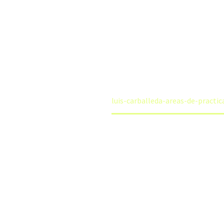
LLEDA-AREAS-
Home
LOA - Biografia
luis-carballeda-areas-de-practic