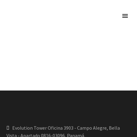
Evolution Tower Oficina 3903 - Campo Alegre, Bella
Vista - Apartado 0816-03096, Panamá.