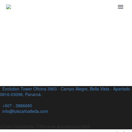
Evolution Tower Oficina 3903 - Campo Alegre, Bella Vista - Apartado
0816-03096, Panamá.
+507 - 3886680
info@luiscarballeda.com
© Luis Carballeda | Oficina de Arquitectura 2025