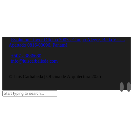
Evolution Tower Oficina 3903 - Campo Alegre, Bella Vista -
Apartado 0816-03096, Panamá.
+507 - 3886680
info@luiscarballeda.com
© Luis Carballeda | Oficina de Arquitectura 2025