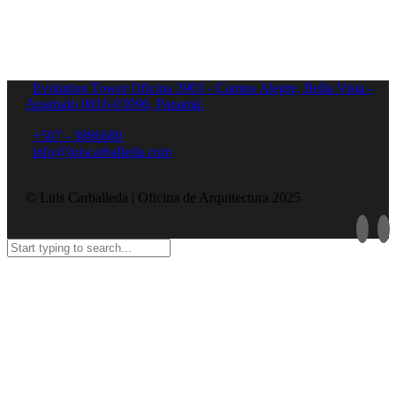
Evolution Tower Oficina 3903 - Campo Alegre, Bella Vista -
Apartado 0816-03096, Panamá.
+507 - 3886680
info@luiscarballeda.com
© Luis Carballeda | Oficina de Arquitectura 2025