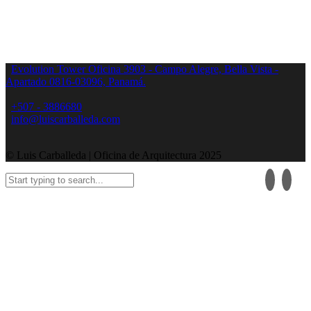
Evolution Tower Oficina 3903 - Campo Alegre, Bella Vista -
Apartado 0816-03096, Panamá.
+507 - 3886680
info@luiscarballeda.com
© Luis Carballeda | Oficina de Arquitectura 2025