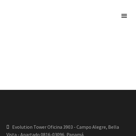
Evolution Tower Oficina 3903 - Campo Alegre, Bella
Vista - Apartado 0816-03096, Panamá.