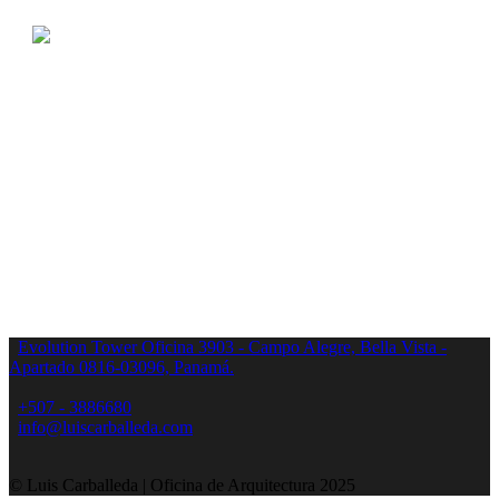
Evolution Tower Oficina 3903 - Campo Alegre, Bella Vista -
Apartado 0816-03096, Panamá.
+507 - 3886680
info@luiscarballeda.com
© Luis Carballeda | Oficina de Arquitectura 2025