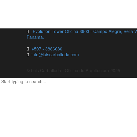
Evolution Tower Oficina 3903 - Campo Alegre, Bella 
Panamá.
+507 - 3886680
info@luiscarballeda.com
© Luis Carballeda | Oficina de Arquitectura 2025