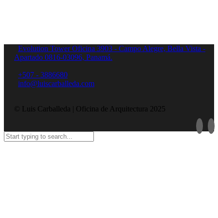
Evolution Tower Oficina 3903 - Campo Alegre, Bella Vista -
Apartado 0816-03096, Panamá.
+507 - 3886680
info@luiscarballeda.com
© Luis Carballeda | Oficina de Arquitectura 2025