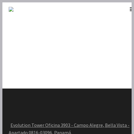
Evolution Tower Oficina 3903 - Campo Alegre, Bella Vista -
Apartado 0816-03096, Panamá.